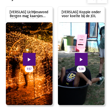
[VERSLAG] Lichtjesavond
[VERSLAG] Koppie onder
Bergen mag kaarsjes
voor koelte bij de JOL
uitblazen: 100 jarig
jubileum!
1:57
1:28