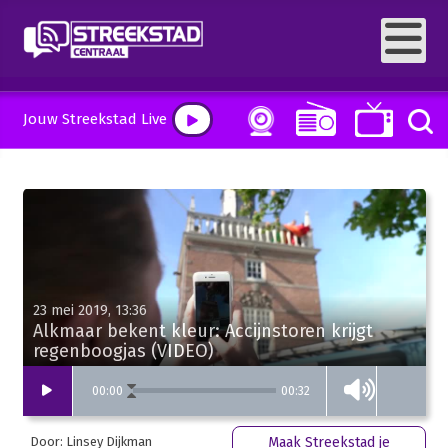
Jouw Streekstad Live
23 mei 2019, 13:36
Alkmaar bekent kleur: Accijnstoren krijgt
regenboogjas (VIDEO)
00:32
00
:
00
Door: Linsey Dijkman
Maak Streekstad je