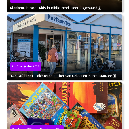
Klankenreis voor Kids in Bibliotheek Heerhugowaard 🗓
Op 13 augustus 2026
‘Aan tafel met…’ dichteres Esther van Gelderen in PostaanZee 🗓