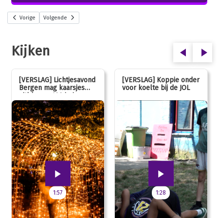
Vorige
Volgende
Kijken
[VERSLAG] Lichtjesavond
[VERSLAG] Koppie onder
Bergen mag kaarsjes
voor koelte bij de JOL
uitblazen: 100 jarig
jubileum!
1:57
1:28