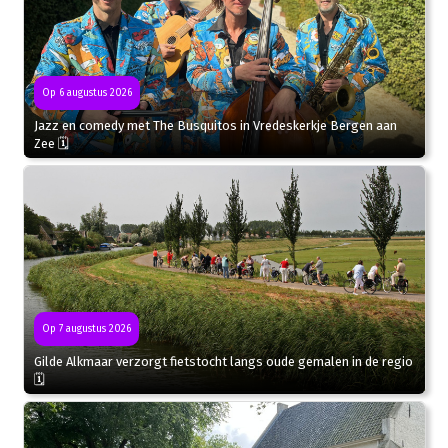
Op 6 augustus 2026
Jazz en comedy met The Busquitos in Vredeskerkje Bergen aan
Zee 🗓
Op 7 augustus 2026
Gilde Alkmaar verzorgt fietstocht langs oude gemalen in de regio
🗓