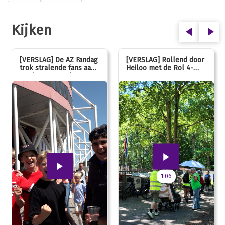
Kijken
[VERSLAG] De AZ Fandag
[VERSLAG] Rollend door
trok stralende fans aan,
Heiloo met de Rol 4-
van jong tot oud!
Daagse
1:06