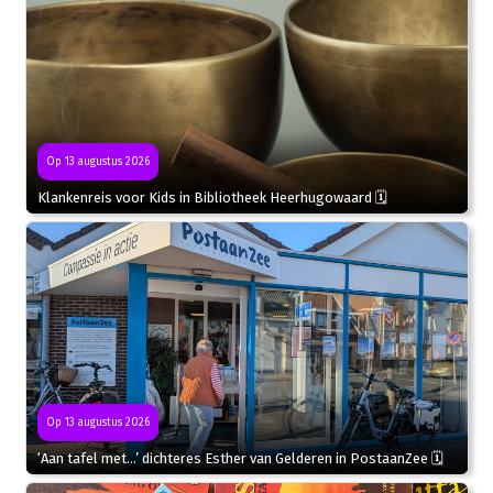
Op 13 augustus 2026
Klankenreis voor Kids in Bibliotheek Heerhugowaard 🗓
Op 13 augustus 2026
‘Aan tafel met…’ dichteres Esther van Gelderen in PostaanZee 🗓