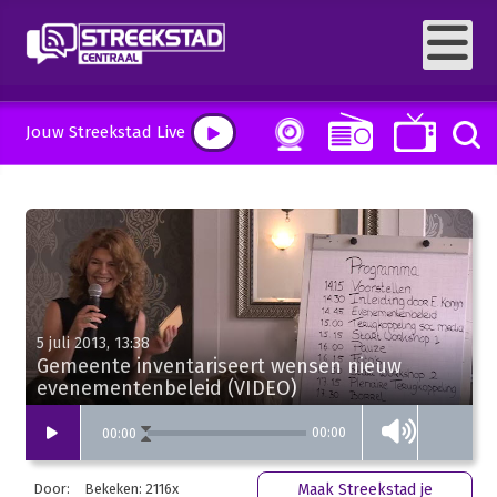
Jouw Streekstad Live
5 juli 2013, 13:38
Gemeente inventariseert wensen nieuw
evenementenbeleid (VIDEO)
00:00
00
:
00
Door:
Bekeken: 2116x
Maak Streekstad je