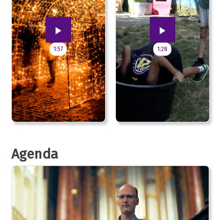
1:57
1:28
Agenda