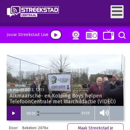
Jouw Streekstad Live
4 maart 2013, 12:13
Alkmaarsche- en Kolping Boys helpen
TelefoonCentrale met Warchildactie (VIDEO)
01:59
00
:
00
Door:
Bekeken: 2078x
Maak Streekstad je