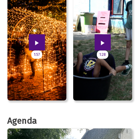
1:57
1:28
Agenda