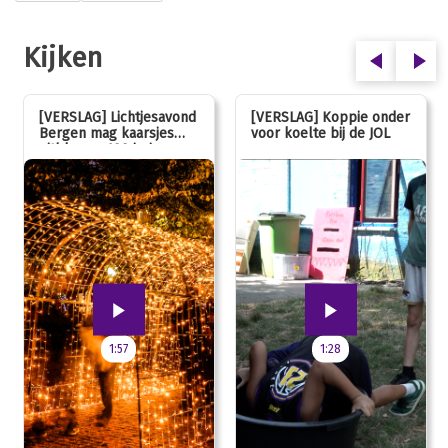
Kijken
[VERSLAG] Lichtjesavond
[VERSLAG] Koppie onder
Bergen mag kaarsjes
voor koelte bij de JOL
uitblazen: 100 jarig
jubileum!
1:57
1:28