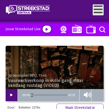
Jouw Streekstad Live
30 december 2012, 11:40
Vuurwerkverkoop in volle gang maar
vandaag rustdag (VIDEO)
02:25
00
:
00
Door:
Bekeken: 2278x
Maak Streekstad je