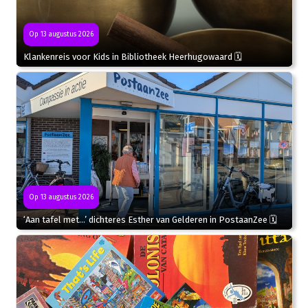
Op 13 augustus 2026
Klankenreis voor Kids in Bibliotheek Heerhugowaard 🗓
Op 13 augustus 2026
‘Aan tafel met…’ dichteres Esther van Gelderen in PostaanZee 🗓