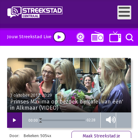
Jouw Streekstad Live
3 oktober 2012, 20:29
Prinses Maxima op bezoek bij 'tafel van één'
in Alkmaar (VIDEO)
02:28
00
:
00
Door:
Bekeken: 5054x
Maak Streekstad je