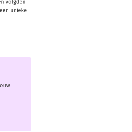
en volgden
 een unieke
 jouw