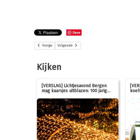
Save
Vorige
Volgende
Kijken
stemmen op
[VERSLAG] Lichtjesavond Bergen
[VER
mag kaarsjes uitblazen: 100 jarig
koelt
jubileum!