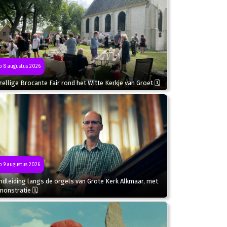
 8 augustus 2026
ellige Brocante Fair rond het Witte Kerkje van Groet 🗓
 9 augustus 2026
dleiding langs de orgels van Grote Kerk Alkmaar, met
monstratie 🗓