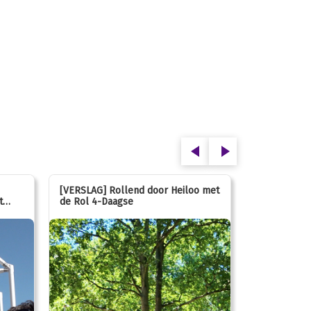
[VERSLAG] Rollend door Heiloo met
[VERSLAG] K
t
de Rol 4-Daagse
hún favorie
speeltuin