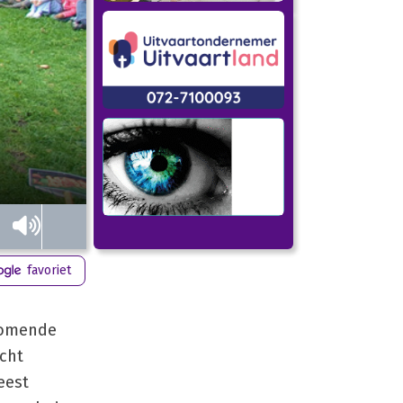
favoriet
 komende
ocht
eest