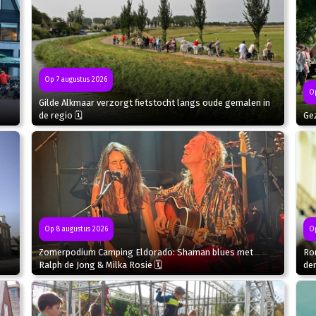
Op 7 augustus 2026
Op
Gilde Alkmaar verzorgt fietstocht langs oude gemalen in
de regio 🗓
Gez
Op 8 augustus 2026
Op
Zomerpodium Camping Eldorado: Shaman blues met
Ron
Ralph de Jong & Milka Rosie 🗓
de