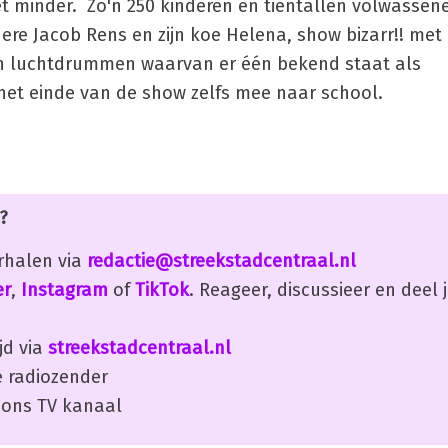
 minder. Zo'n 250 kinderen en tientallen volwassen
re Jacob Rens en zijn koe Helena, show bizarr!! met
 luchtdrummen waarvan er één bekend staat als
het einde van de show zelfs mee naar school.
?
erhalen via
redactie@streekstadcentraal.nl
er
,
Instagram
of
TikTok
. Reageer, discussieer en deel
jd via
streekstadcentraal.nl
 radiozender
ons TV kanaal