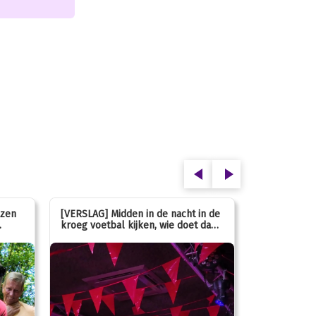
ezen
[VERSLAG] Midden in de nacht in de
[INFO] Hoe g
kroeg voetbal kijken, wie doet dan
met de mass
nou?