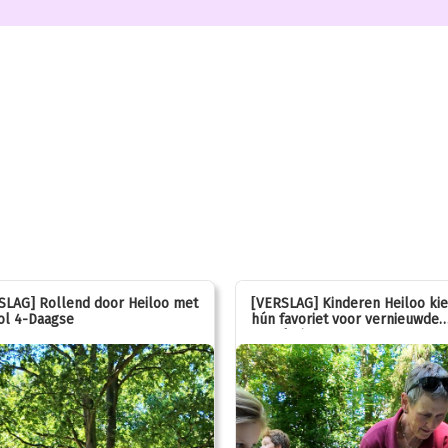
SLAG] Rollend door Heiloo met
[VERSLAG] Kinderen Heiloo ki
ol 4-Daagse
hún favoriet voor vernieuwde
speeltuin