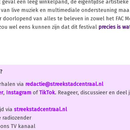
geval een leeg winkelpand, de eigentijdse artistieke 
k van live muziek en multimediale ondersteuning maa
s er doorlopend van alles te beleven in zowel het FAC 
zou wel eens kunnen zijn dat dit festival
precies is w
?
erhalen via
redactie@streekstadcentraal.nl
er
,
Instagram
of
TikTok
. Reageer, discussieer en deel
jd via
streekstadcentraal.nl
 radiozender
ons TV kanaal