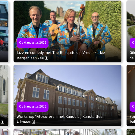
Op 6 augustus 2026
Op
Jazz en comedy met The Busquitos in Vredeskerkje
Gil
Bergen aan Zee 🗓
de 
Op
Op 8 augustus 2026
Zo
Workshop ‘Filosoferen met Kunst’ bij Kunstuitleen
Ral
 🗓
Alkmaar 🗓