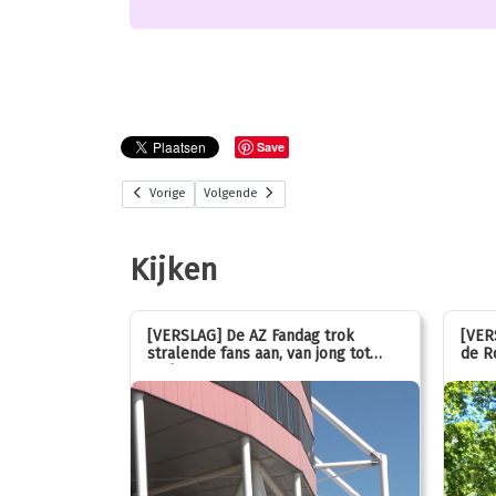
Save
Vorige
Volgende
Kijken
stemmen op
[VERSLAG] De AZ Fandag trok
[VER
stralende fans aan, van jong tot
de R
oud!