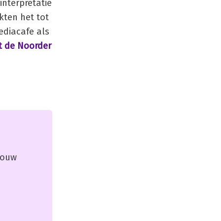
interpretatie
kten het tot
Mediacafe als
at de Noorder
 jouw