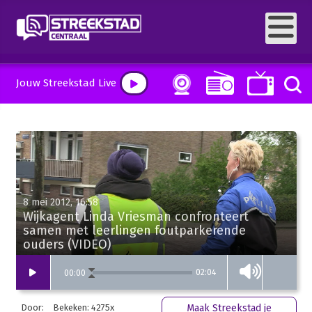
Jouw Streekstad Live
8 mei 2012, 16:58
Wijkagent Linda Vriesman confronteert
samen met leerlingen foutparkerende
ouders (VIDEO)
02:04
00
:
00
Door:
Bekeken: 4275x
Maak Streekstad je