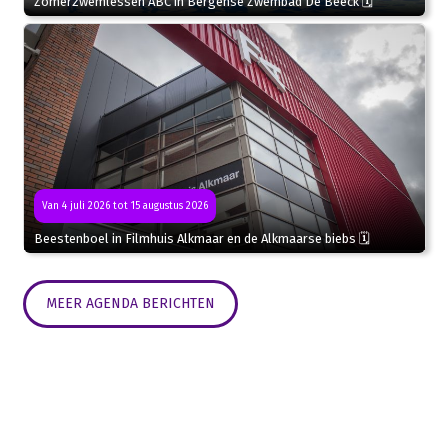
Zomerzwemlessen ABC in Bergense Zwembad De Beeck 🗓
Van 4 juli 2026 tot 15 augustus 2026
Beestenboel in Filmhuis Alkmaar en de Alkmaarse biebs 🗓
MEER AGENDA BERICHTEN