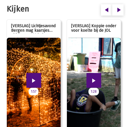
Kijken
[VERSLAG] Lichtjesavond
[VERSLAG] Koppie onder
Bergen mag kaarsjes
voor koelte bij de JOL
uitblazen: 100 jarig
jubileum!
1:57
1:28