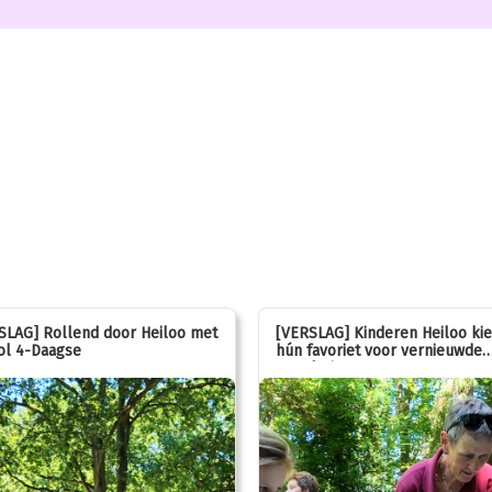
SLAG] Rollend door Heiloo met
[VERSLAG] Kinderen Heiloo ki
ol 4-Daagse
hún favoriet voor vernieuwde
speeltuin