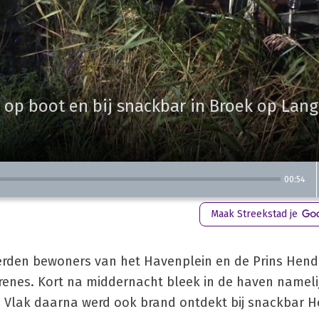
 op boot en bij snackbar in Broek op Lang
00:54
Maak Streekstad je
erden bewoners van het Havenplein en de Prins Hend
renes. Kort na middernacht bleek in de haven nameli
n. Vlak daarna werd ook brand ontdekt bij snackbar H