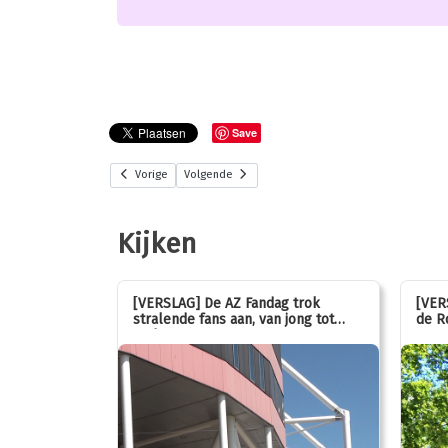
Save
Vorige
Volgende
Kijken
stemmen op
[VERSLAG] De AZ Fandag trok
[VER
stralende fans aan, van jong tot
de R
oud!