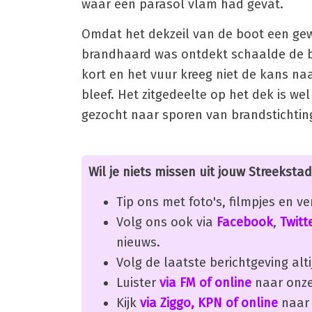
waar een parasol vlam had gevat.
Omdat het dekzeil van de boot een gew
brandhaard was ontdekt schaalde de b
kort en het vuur kreeg niet de kans n
bleef. Het zitgedeelte op het dek is we
gezocht naar sporen van brandstichtin
Wil je niets missen uit jouw Streekstad
Tip ons met foto's, filmpjes en v
Volg ons ook via
Facebook
,
Twitt
nieuws.
Volg de laatste berichtgeving alti
Luister
via FM of online
naar onze
Kijk
via Ziggo, KPN of online
naar 