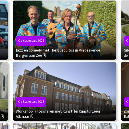
Op 6 augustus 2026
Op
Jazz en comedy met The Busquitos in Vredeskerkje
Gil
Bergen aan Zee 🗓
de 
Op
Op 8 augustus 2026
Zo
Workshop ‘Filosoferen met Kunst’ bij Kunstuitleen
Ral
 🗓
Alkmaar 🗓