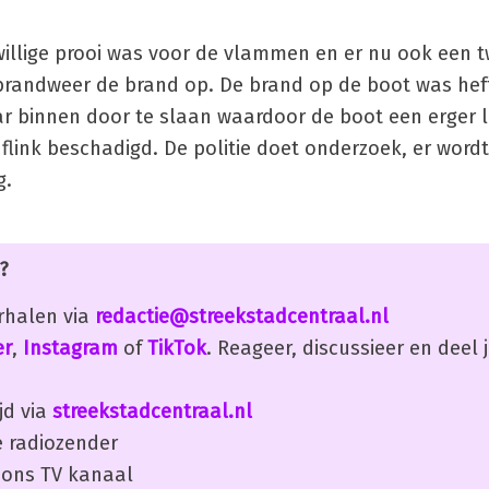
illige prooi was voor de vlammen en er nu ook een 
randweer de brand op. De brand op de boot was hef
aar binnen door te slaan waardoor de boot een erger 
l flink beschadigd. De politie doet onderzoek, er word
g.
?
erhalen via
redactie@streekstadcentraal.nl
er
,
Instagram
of
TikTok
. Reageer, discussieer en deel
jd via
streekstadcentraal.nl
 radiozender
ons TV kanaal