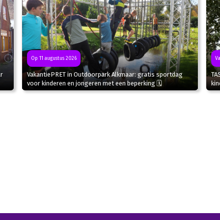
Va
Op 11 augustus 2026
r
TA
VakantiePRET in Outdoorpark Alkmaar: gratis sportdag
kin
voor kinderen en jongeren met een beperking 🗓