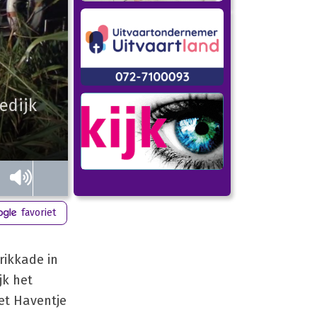
edijk
favoriet
rikkade in
jk het
et Haventje