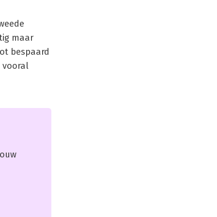
tweede
tig maar
lot bespaard
t vooral
 jouw