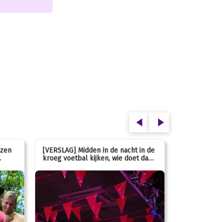
ezen
[VERSLAG] Midden in de nacht in de
[INFO] Hoe g
kroeg voetbal kijken, wie doet dan
met de mass
nou?