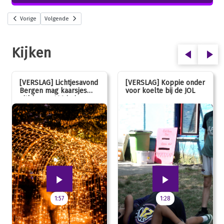
Vorige
Volgende
Kijken
[VERSLAG] Lichtjesavond
[VERSLAG] Koppie onder
Bergen mag kaarsjes
voor koelte bij de JOL
uitblazen: 100 jarig
jubileum!
1:57
1:28