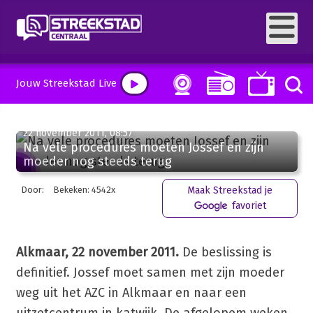
Jouw Streekstad Live
22 november 2011, 08:57
Na vele procedures moeten Jossef en zijn
moeder nog steeds terug
Door:
Bekeken: 4542x
Maak Streekstad je
favoriet
Alkmaar, 22 november 2011.
De beslissing is
definitief. Jossef moet samen met zijn moeder
weg uit het AZC in Alkmaar en naar een