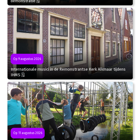
demonstratie 🗓
Op 9 augustus 2026
Internationale musici in de Remonstrantse Kerk Alkmaar tijdens
IHMS 🗓
Op 11 augustus 2026