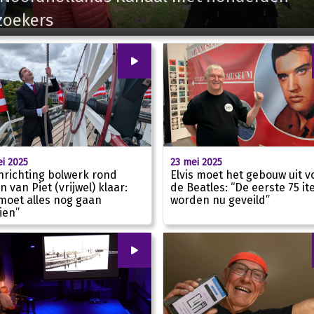
zoekers
00
:
00
i 2025
23 mei 2025
nrichting bolwerk rond
Elvis moet het gebouw uit v
 van Piet (vrijwel) klaar:
de Beatles: “De eerste 75 i
moet alles nog gaan
worden nu geveild”
01:59
ien”
00
:
00