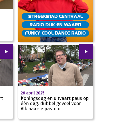
STREEKSTAD CENTRAAL
RADIO DIJK EN WAARD
02:06
FUNKY COOL DANCE RADIO
00
:
00
00
:
00
26 april 2025
rt
Koningsdag en uitvaart paus op
één dag: dubbel gevoel voor
Alkmaarse pastoor
01:51
01:57