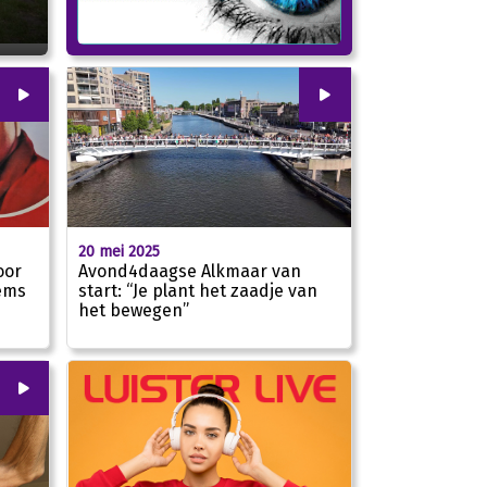
00
:
00
00
:
00
20 mei 2025
oor
Avond4daagse Alkmaar van
tems
start: “Je plant het zaadje van
het bewegen”
01:41
01:31
00
:
00