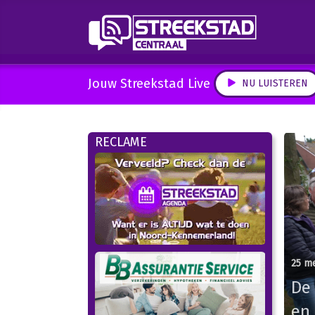
Jouw Streekstad Live
NU LUISTEREN
RECLAME
25 me
De
en