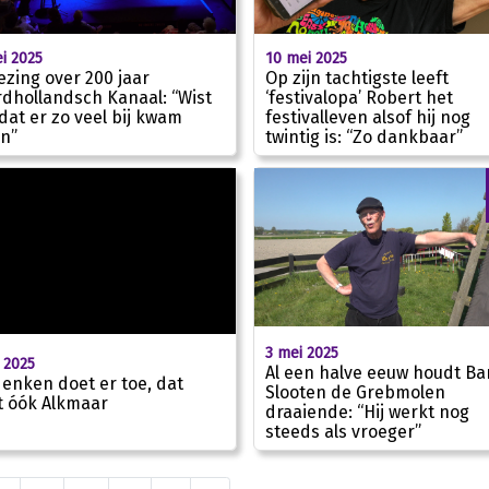
i 2025
10 mei 2025
lezing over 200 jaar
Op zijn tachtigste leeft
dhollandsch Kanaal: “Wist
‘festivalopa’ Robert het
 dat er zo veel bij kwam
festivalleven alsof hij nog
01:43
en”
twintig is: “Zo dankbaar”
3 mei 2025
 2025
Al een halve eeuw houdt Ba
enken doet er toe, dat
Slooten de Grebmolen
t óók Alkmaar
draaiende: “Hij werkt nog
steeds als vroeger”