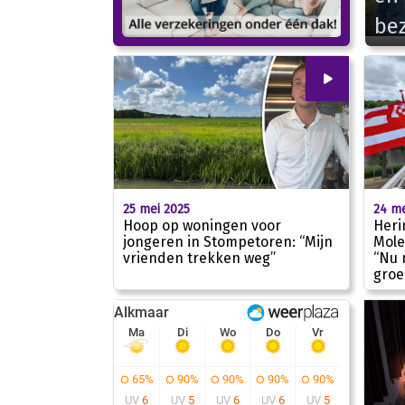
be
00
:
00
25 mei 2025
24 me
Hoop op woningen voor
Heri
jongeren in Stompetoren: “Mijn
Molen
vrienden trekken weg”
“Nu 
01:52
groe