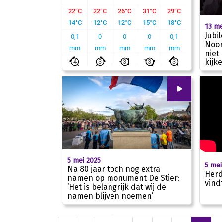
13 me
Jubi
Noor
niet
kijk
00
:
00
5 mei 2025
5 mei
Na 80 jaar toch nog extra
Herd
namen op monument De Stier:
vind
‘Het is belangrijk dat wij de
01:33
namen blijven noemen’