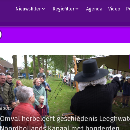
Nieuwsfilter
Regiofilter
Agenda
Video
P
i 2025
 Omval herbeleeft geschiedenis Leeghwat
 Noordhollands Kanaal met honderden