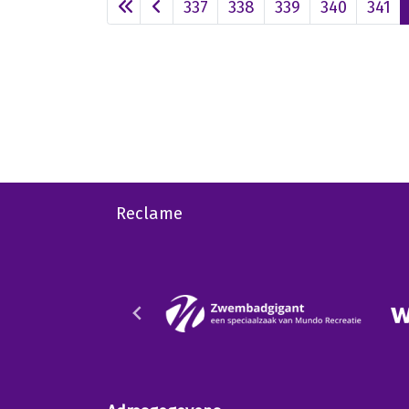
337
338
339
340
341
Reclame