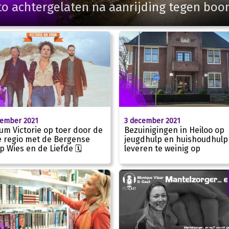
to achtergelaten na aanrijding tegen bo
cember 2021
3 december 2021
um Victorie op toer door de
Bezuinigingen in Heiloo op
e regio met de Bergense
jeugdhulp en huishoudhulp
p Wies en de Liefde 🗓
leveren te weinig op