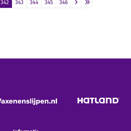
342
343
344
345
346