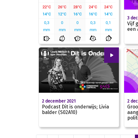
3 de
Vijf
een 
00
:
00
2 december 2021
2 de
24:54
Podcast Dit is onderwijs; Livia
Groo
balder (S02A10)
aang
poli