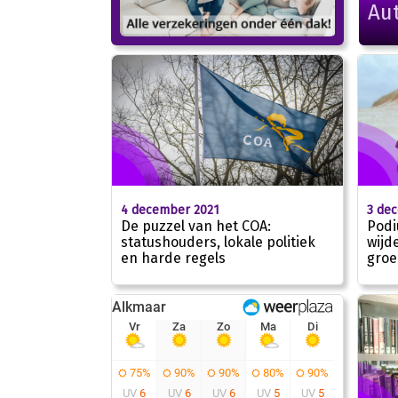
Au
4 december 2021
3 de
De puzzel van het COA:
Podi
statushouders, lokale politiek
wijd
en harde regels
groe