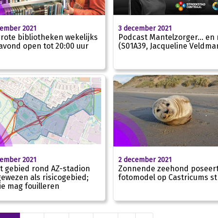
cember 2021
3 december 2021
 grote bibliotheken wekelijks
Podcast Mantelzorger… en 
avond open tot 20:00 uur
(S01A39, Jacqueline Veldma
cember 2021
2 december 2021
t gebied rond AZ-stadion
Zonnende zeehond poseert
ewezen als risicogebied;
fotomodel op Castricums s
tie mag fouilleren