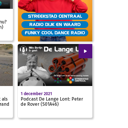
STREEKSTAD CENTRAAL
24:49
nu?
RADIO DIJK EN WAARD
n)
FUNKY COOL DANCE RADIO
00
:
00
1 december 2021
25:52
 als
Podcast De Lange Lont: Peter
trand
de Rover (S01A46)