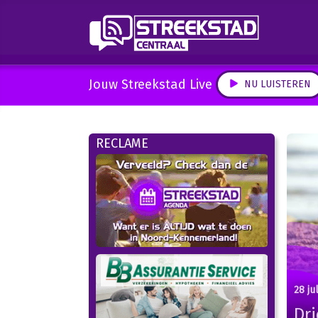
Jouw Streekstad Live
NU LUISTEREN
RECLAME
28 ju
Dr