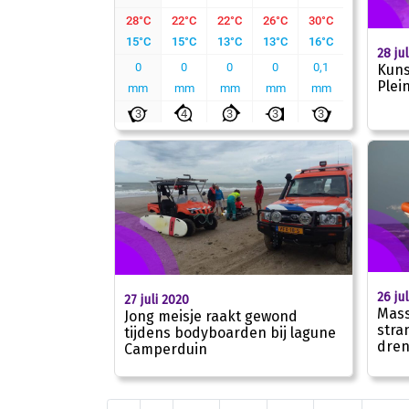
28 ju
Kuns
Plei
26 ju
27 juli 2020
Mass
Jong meisje raakt gewond
stra
tijdens bodyboarden bij lagune
dren
Camperduin