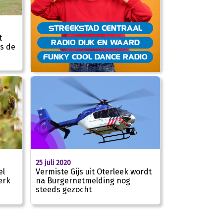
STREEKSTAD CENTRAAL
t
RADIO DIJK EN WAARD
us de
FUNKY COOL DANCE RADIO
25 juli 2020
el
Vermiste Gijs uit Oterleek wordt
erk
na Burgernetmelding nog
steeds gezocht