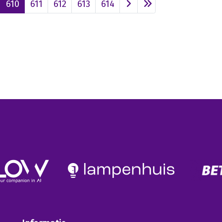
610
611
612
613
614