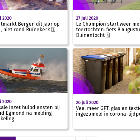
li 2020
27 juli 2020
tmarkt Bergen dit jaar op
Le Champion start weer me
n, niet rond Ruïnekerk 🗓
toertochten: fiets 8 august
Duinentocht 🗓
li 2020
26 juli 2020
ale inzet hulpdiensten bij
Veel meer GFT, glas en texti
nd Egmond na melding
ingezameld in corona-tijdp
keling