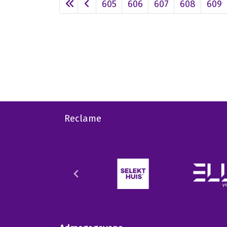
605
606
607
608
609
Reclame