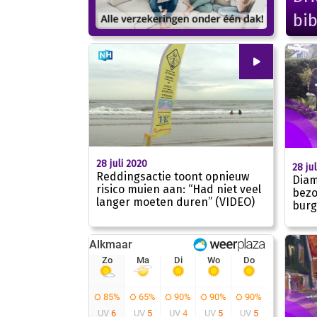
bib
00
:
00
28 juli 2020
28 ju
Reddingsactie toont opnieuw
Diam
risico muien aan: “Had niet veel
bezo
langer moeten duren” (VIDEO)
02:02
burg