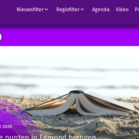
Nieuwsfilter
Regiofilter
Agenda
Video
P
li 2020
ie punten in Egmond brengen