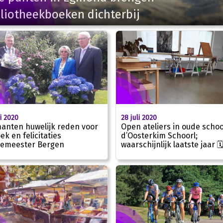
liotheekboeken dichterbij
li 2020
28 juli 2020
anten huwelijk reden voor
Open ateliers in oude schoo
ek en felicitaties
d’Oosterkim Schoorl;
emeester Bergen
waarschijnlijk laatste jaar 