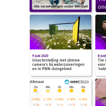
onc
9 juni 2020
8 jun
Insectentelling met slimme
Tim 
camera’s bij waterzuiveringen
voor
en in PWN-duingebied
‘nab