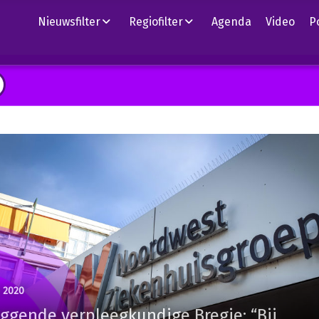
Nieuwsfilter
Regiofilter
Agenda
Video
P
i 2020
ggende verpleegkundige Bregje: “Bij