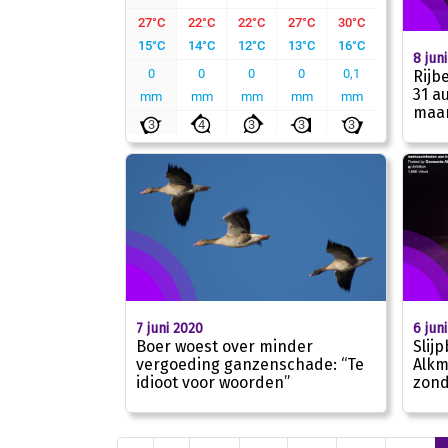
8 jun
Rijb
31 a
maan
7 juni 2020
6 jun
Boer woest over minder
Slij
vergoeding ganzenschade: “Te
Alkm
idioot voor woorden”
zond