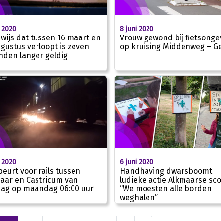
i 2020
8 juni 2020
ewijs dat tussen 16 maart en
Vrouw gewond bij fietsonge
ugustus verloopt is zeven
op kruising Middenweg – Ge
den langer geldig
i 2020
6 juni 2020
pbeurt voor rails tussen
Handhaving dwarsboomt
aar en Castricum van
ludieke actie Alkmaarse sco
ag op maandag 06:00 uur
“We moesten alle borden
weghalen”