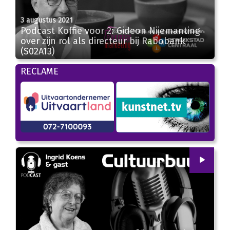
3 augustus 2021
Podcast Koffie voor 2: Gideon Nijemanting
26:12
over zijn rol als directeur bij Rabobank
(S02A13)
RECLAME
00
:
00