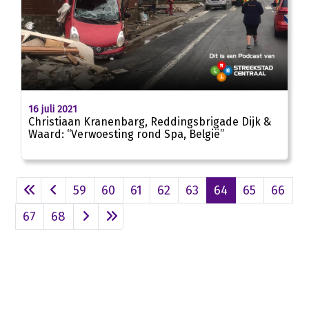
07:37
16 juli 2021
Christiaan Kranenbarg, Reddingsbrigade Dijk &
Waard: “Verwoesting rond Spa, België”
59
60
61
62
63
64
65
66
67
68