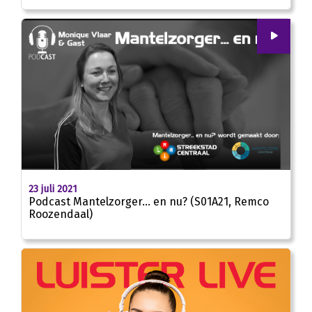
00
:
00
24:27
23 juli 2021
Podcast Mantelzorger… en nu? (S01A21, Remco
Roozendaal)