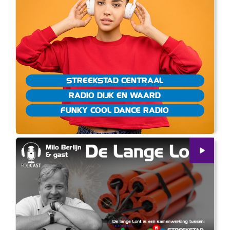
STREEKSTAD CENTRAAL
RADIO DIJK EN WAARD
FUNKY COOL DANCE RADIO
00
:
00
24:54