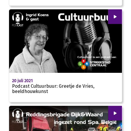
00
:
00
22:06
20 juli 2021
Podcast Cultuurbuur: Greetje de Vries,
beeldhouwkunst
00
:
00