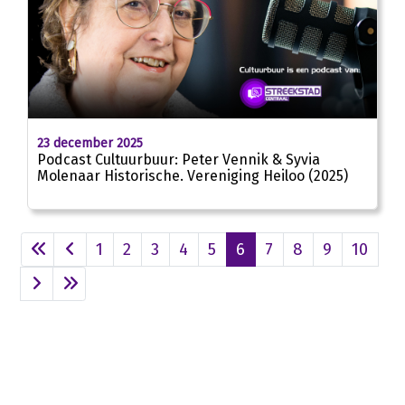
22:22
23 december 2025
Podcast Cultuurbuur: Peter Vennik & Syvia
Molenaar Historische. Vereniging Heiloo (2025)
1
2
3
4
5
6
7
8
9
10