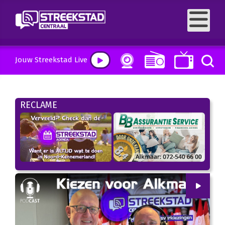
Jouw Streekstad Live
RECLAME
00
:
00