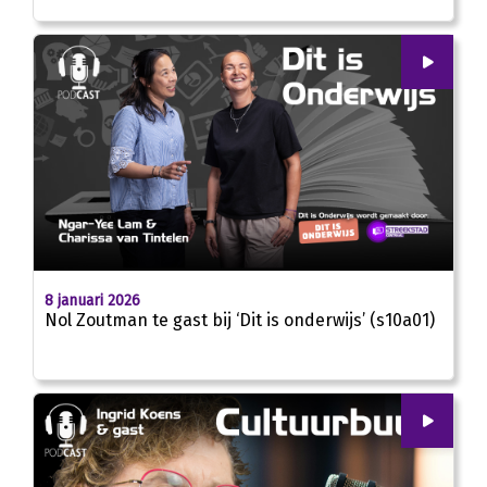
00
:
00
25:21
8 januari 2026
Nol Zoutman te gast bij ‘Dit is onderwijs’ (s10a01)
00
:
00