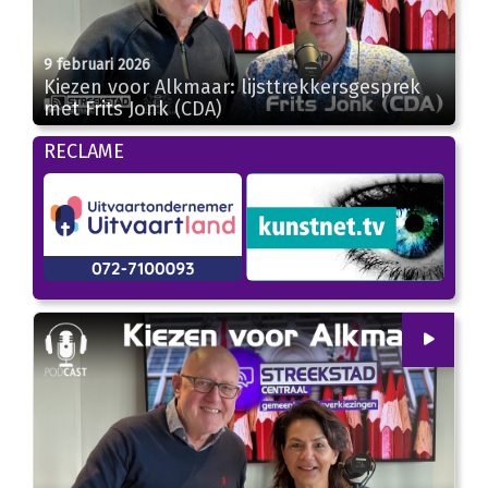
9 februari 2026
25:04
Kiezen voor Alkmaar: lijsttrekkersgesprek
met Frits Jonk (CDA)
RECLAME
00
:
00