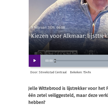
9 februari 2026, 06:08
Kiezen voor Alkmaar: lijsttre
00
:
00
Door: Streekstad Centraal
Bekeken: 1549x
Jelle Wittebrood is lijstrekker voor he
één zetel veiliggesteld, maar deze ver
hebben?