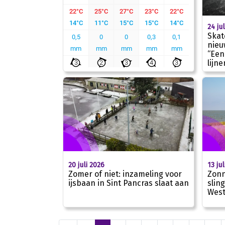
24 ju
Skat
nieu
“Een
lijne
13 ju
20 juli 2026
Zonn
Zomer of niet: inzameling voor
slin
ijsbaan in Sint Pancras slaat aan
West