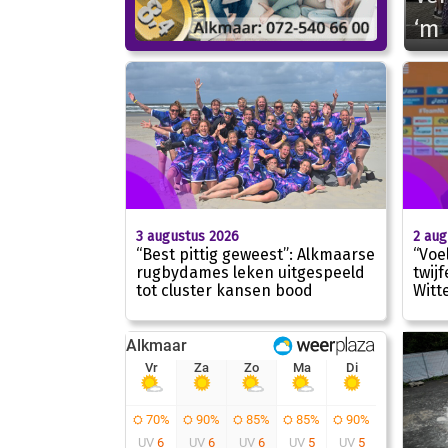
‘m
3 augustus 2026
2 aug
“Best pittig geweest”: Alkmaarse
“Voe
rugbydames leken uitgespeeld
twij
tot cluster kansen bood
Witt