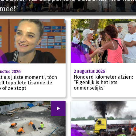
 mee!”
2 augustus 2026
ustus 2026
Honderd kilometer afzien:
lt als juiste moment”, tóch
“Eigenlijk is het iets
felt topatlete Lisanne de
onmenselijks”
e of ze stopt
00
:
00