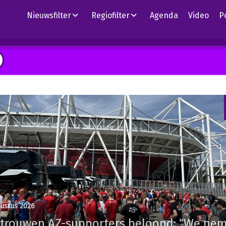
Nieuwsfilter
Regiofilter
Agenda
Video
P
gustus 2026
rtrouwen AZ-supporters beloond: “We ne