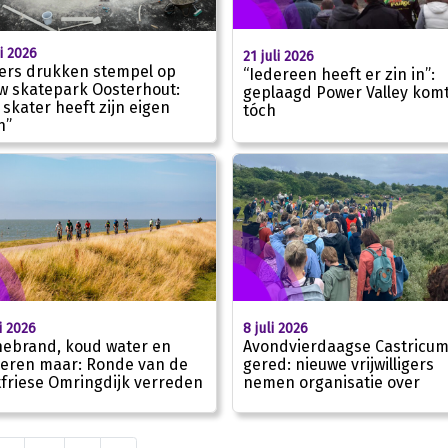
li 2026
21 juli 2026
ers drukken stempel op
“Iedereen heeft er zin in”:
w skatepark Oosterhout:
geplaagd Power Valley komt
 skater heeft zijn eigen
tóch
00:00
n”
li 2026
8 juli 2026
ebrand, koud water en
Avondvierdaagse Castricu
geren maar: Ronde van de
gered: nieuwe vrijwilligers
friese Omringdijk verreden
nemen organisatie over