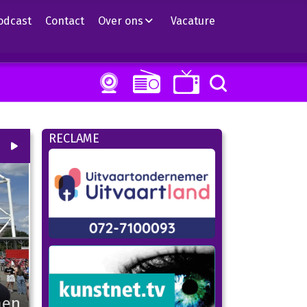
odcast
Contact
Over ons
Vacature
RECLAME
00
:
00
01:43
men