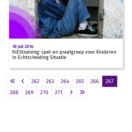
18 juli 2016
KIEStraining: spel-en praatgroep voor Kinderen
In Echtscheiding Situatie
262
263
264
265
266
267
268
269
270
271