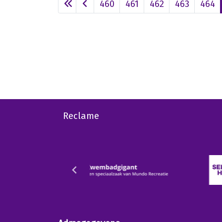
460
461
462
463
464
Reclame