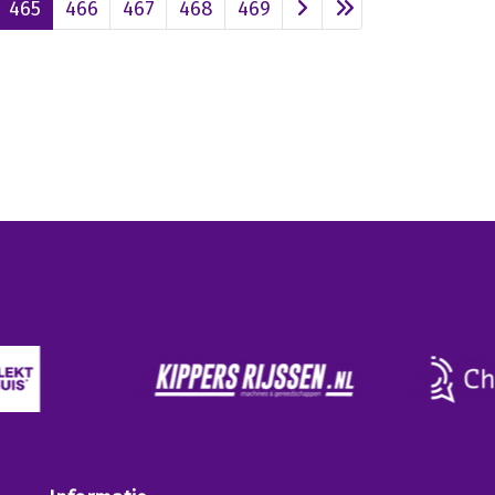
465
466
467
468
469