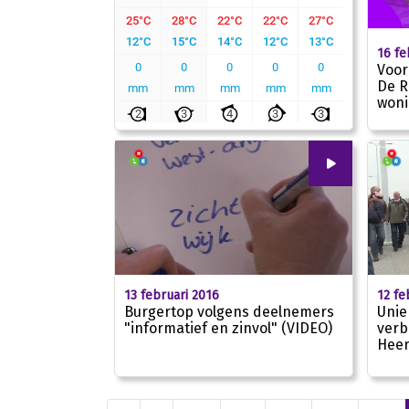
16 fe
Voor
De R
won
00
:
00
13 februari 2016
12 fe
Burgertop volgens deelnemers
Unie
"informatief en zinvol" (VIDEO)
verb
Heer
04:04