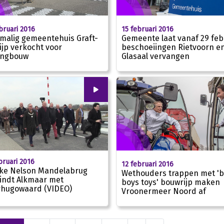
bruari 2016
15 februari 2016
malig gemeentehuis Graft-
Gemeente laat vanaf 29 feb
ijp verkocht voor
beschoeiingen Rietvoorn e
ingbouw
Glasaal vervangen
00
:
00
bruari 2016
12 februari 2016
ke Nelson Mandelabrug
Wethouders trappen met 'b
indt Alkmaar met
boys toys' bouwrijp maken
hugowaard (VIDEO)
02:45
Vroonermeer Noord af