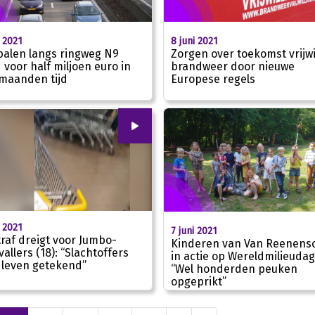
i 2021
8 juni 2021
spalen langs ringweg N9
Zorgen over toekomst vrijwi
 voor half miljoen euro in
brandweer door nieuwe
 maanden tijd
Europese regels
00
:
00
i 2021
7 juni 2021
traf dreigt voor Jumbo-
Kinderen van Van Reenens
vallers (18): “Slachtoffers
in actie op Wereldmilieudag
 leven getekend”
00:50
“Wel honderden peuken
opgeprikt”