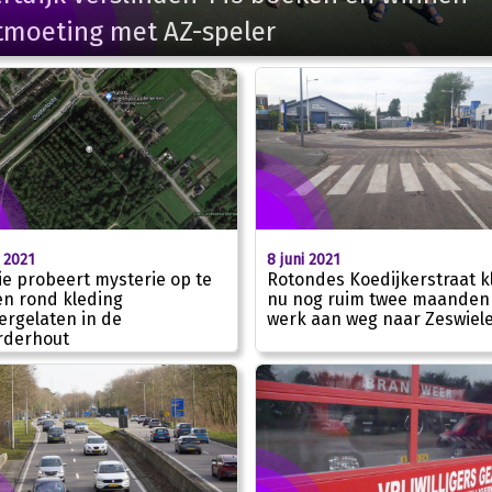
tmoeting met AZ-speler
i 2021
8 juni 2021
tie probeert mysterie op te
Rotondes Koedijkerstraat kl
en rond kleding
nu nog ruim twee maanden
ergelaten in de
werk aan weg naar Zeswiel
rderhout