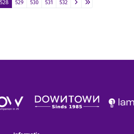
528
529
530
531
532