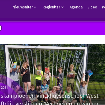
Nieuwsfilter
Regiofilter
Agenda
Video
P
i 2021
eskampioenen Vinckhuysenschool West-
ftdijk verslinden 145 boeken en winnen