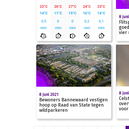
8 jun
Flit
goed
vier
8 jun
8 juni 2021
Cels
Bewoners Bannewaard vestigen
over
hoop op Raad van State tegen
voor
wildparkeren