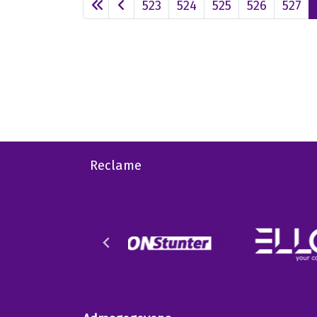
523
524
525
526
527
Reclame