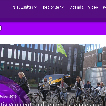
Nieuwsfilter
Regiofilter
Agenda
Video
P
ktober 2016
stig gemeenteambtenaren laten de auto