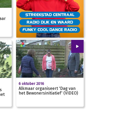
STREEKSTAD CENTRAAL
jaar
RADIO DIJK EN WAARD
02:19
FUNKY COOL DANCE RADIO
00
:
00
6 oktober 2016
Alkmaar organiseert 'Dag van
s
het Bewonersinitiatief' (VIDEO)
met
02:34