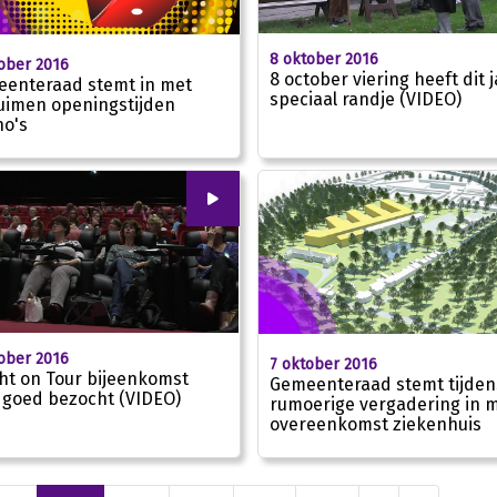
8 oktober 2016
ober 2016
8 october viering heeft dit 
enteraad stemt in met
speciaal randje (VIDEO)
uimen openingstijden
no's
00
:
00
ober 2016
7 oktober 2016
ht on Tour bijeenkomst
Gemeenteraad stemt tijden
 goed bezocht (VIDEO)
rumoerige vergadering in 
02:29
overeenkomst ziekenhuis