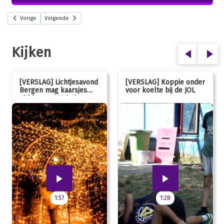
Vorige
Volgende
Kijken
[VERSLAG] Lichtjesavond
[VERSLAG] Koppie onder
Bergen mag kaarsjes
voor koelte bij de JOL
uitblazen: 100 jarig
jubileum!
1:57
1:28