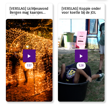
[VERSLAG] Lichtjesavond
[VERSLAG] Koppie onder
Bergen mag kaarsjes
voor koelte bij de JOL
uitblazen: 100 jarig
jubileum!
1:57
1:28