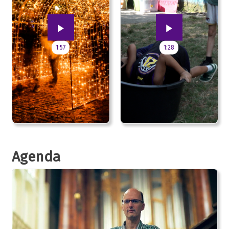
1:57
1:28
Agenda