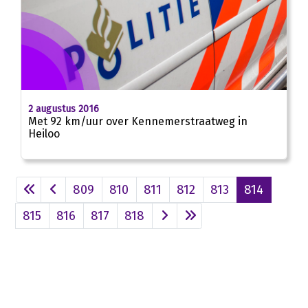
2 augustus 2016
Met 92 km/uur over Kennemerstraatweg in
Heiloo
809
810
811
812
813
814
815
816
817
818