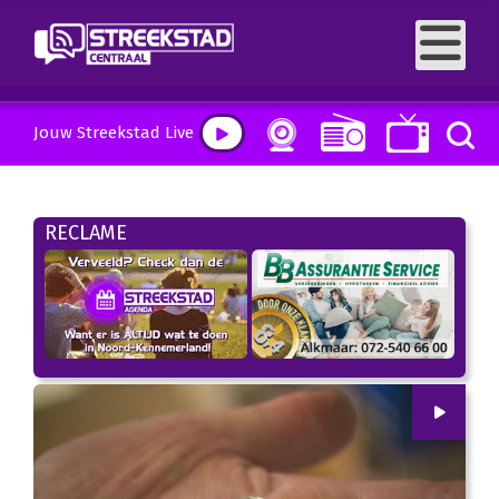
Jouw Streekstad Live
RECLAME
00
:
00