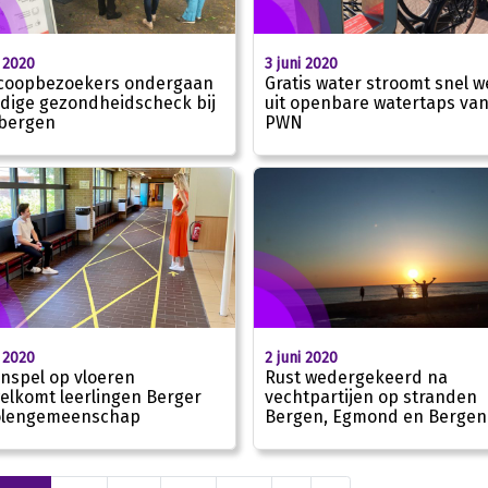
i 2020
3 juni 2020
coopbezoekers ondergaan
Gratis water stroomt snel w
dige gezondheidscheck bij
uit openbare watertaps va
bergen
PWN
i 2020
2 juni 2020
enspel op vloeren
Rust wedergekeerd na
elkomt leerlingen Berger
vechtpartijen op stranden
olengemeenschap
Bergen, Egmond en Bergen