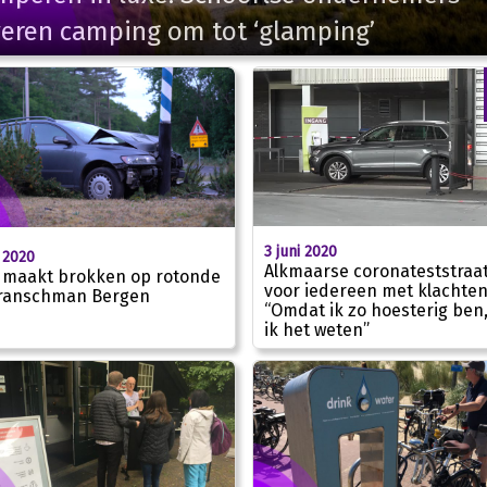
veren camping om tot ‘glamping’
3 juni 2020
i 2020
Alkmaarse coronateststraa
 maakt brokken op rotonde
voor iedereen met klachten
ranschman Bergen
“Omdat ik zo hoesterig ben,
ik het weten”