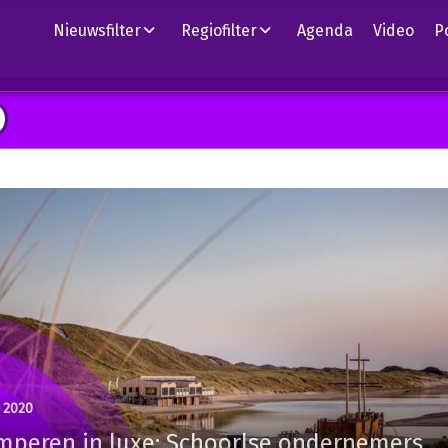
Nieuwsfilter
Regiofilter
Agenda
Video
P
i 2020
mperen in luxe: Schoorlse ondernemers