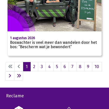
1 augustus 2026
Boswachter is veel meer dan wandelen door het
bos: “Bescherm wat je bewondert”
1
2
3
4
5
6
7
8
9
10
Reclame