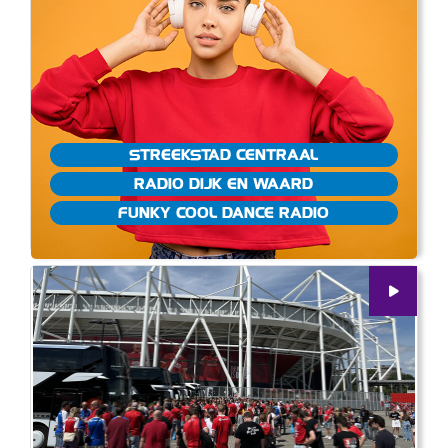
STREEKSTAD CENTRAAL
RADIO DIJK EN WAARD
FUNKY COOL DANCE RADIO
00
:
00