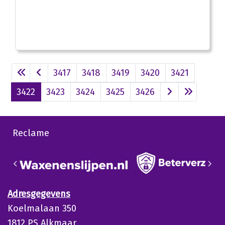
3417
3418
3419
3420
3421
3422
3423
3424
3425
3426
Reclame
Adresgegevens
Koelmalaan 350
1812 PS Alkmaar