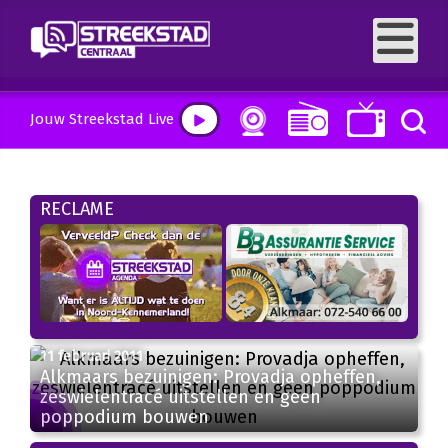
Jouw Streekstad Live
RECLAME
11 februari 2011
Alkmaars bezuinigen: Provadja opheffen,
zeswielentracé uitstellen en geen
poppodium bouwen