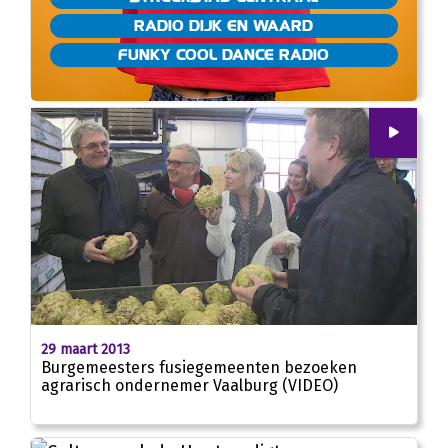
RADIO DIJK EN WAARD
FUNKY COOL DANCE RADIO
00
:
00
02:26
29 maart 2013
Burgemeesters fusiegemeenten bezoeken
agrarisch ondernemer Vaalburg (VIDEO)