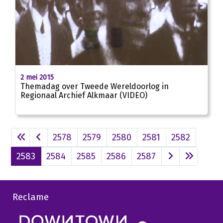
02:30
2 mei 2015
Themadag over Tweede Wereldoorlog in
Regionaal Archief Alkmaar (VIDEO)
2578
2579
2580
2581
2582
2583
2584
2585
2586
2587
Reclame