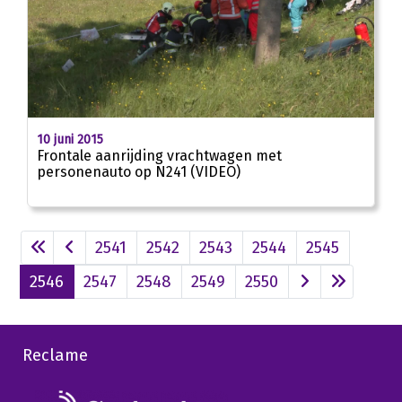
01:33
10 juni 2015
Frontale aanrijding vrachtwagen met
personenauto op N241 (VIDEO)
2541
2542
2543
2544
2545
2546
2547
2548
2549
2550
Reclame