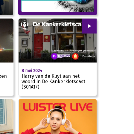
00
:
00
8 mei 2024
27:50
ken
Harry van de Kuyt aan het
woord in De Kankerkletscast
(S01A17)