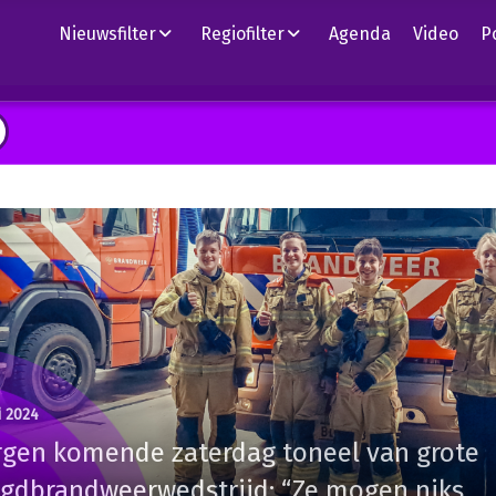
Nieuwsfilter
Regiofilter
Agenda
Video
P
i 2024
rgen komende zaterdag toneel van grote
ugdbrandweerwedstrijd: “Ze mogen niks