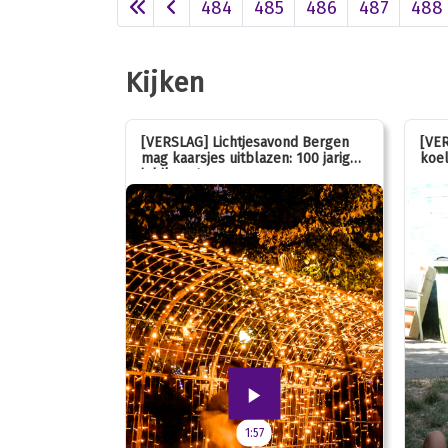
484
485
486
487
488
Kijken
 stemmen op
[VERSLAG] Lichtjesavond Bergen
[VER
mag kaarsjes uitblazen: 100 jarig
koel
jubileum!
1:57