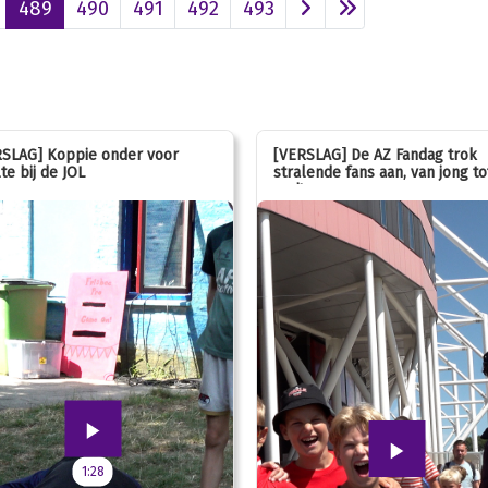
489
490
491
492
493
SLAG] Koppie onder voor
[VERSLAG] De AZ Fandag trok
te bij de JOL
stralende fans aan, van jong to
oud!
1:28