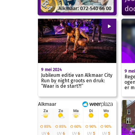
doo
00
:
00
9 mei 2024
9 mei
Jubileum editie van Alkmaar City
Rege
Run by night groots en druk:
ogen
“Waar is de start?!”
01:45
er m