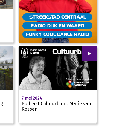
STREEKSTAD CENTRAAL
RADIO DIJK EN WAARD
FUNKY COOL DANCE RADIO
00
:
00
7 mei 2024
21:06
ng
Podcast Cultuurbuur: Marie van
Rossen