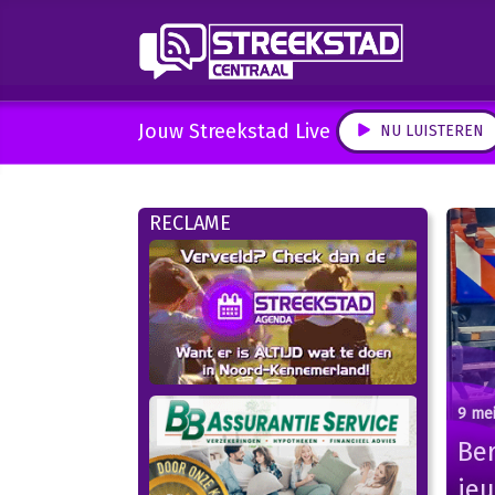
Jouw Streekstad Live
NU LUISTEREN
RECLAME
9 me
Be
je