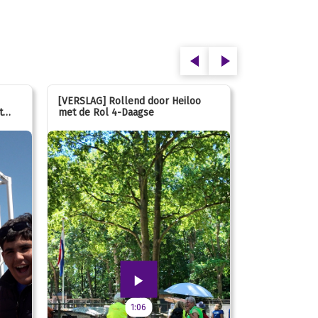
[VERSLAG] Rollend door Heiloo
[VERSLAG] Ki
t
met de Rol 4-Daagse
hún favoriet 
speeltuin
1:06