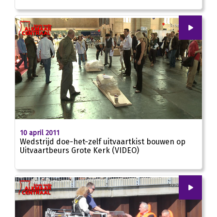
00
:
00
02:19
10 april 2011
Wedstrijd doe-het-zelf uitvaartkist bouwen op
Uitvaartbeurs Grote Kerk (VIDEO)
00
:
00