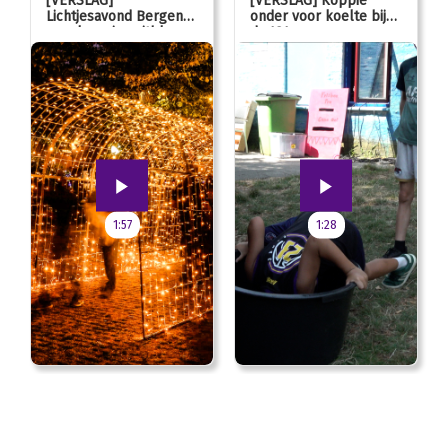
[VERSLAG]
[VERSLAG] Koppie
Lichtjesavond Bergen
onder voor koelte bij
mag kaarsjes uitblazen:
de JOL
100 jarig jubileum!
1:57
1:28