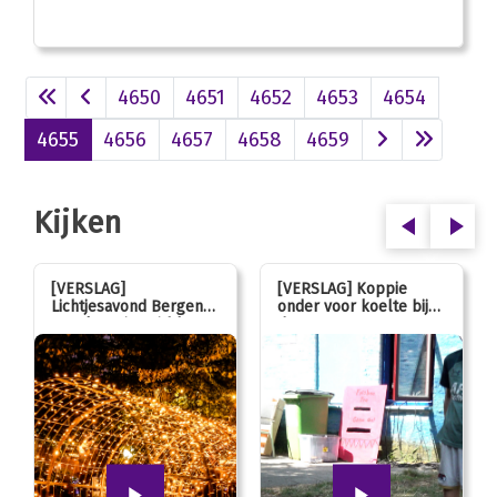
4650
4651
4652
4653
4654
4655
4656
4657
4658
4659
Kijken
[VERSLAG]
[VERSLAG] Koppie
Lichtjesavond Bergen
onder voor koelte bij
mag kaarsjes uitblazen:
de JOL
100 jarig jubileum!