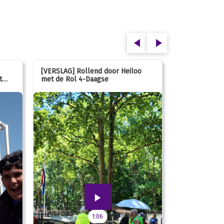
[VERSLAG] Rollend door Heiloo
[VERSLAG] Ki
t
met de Rol 4-Daagse
hún favoriet 
speeltuin
1:06