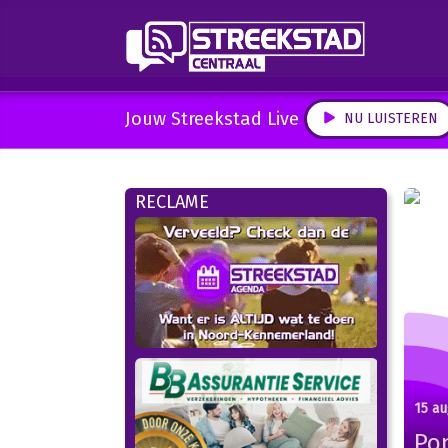
Jouw Streekstad Live
NU LUISTEREN
RECLAME
15 a
Po