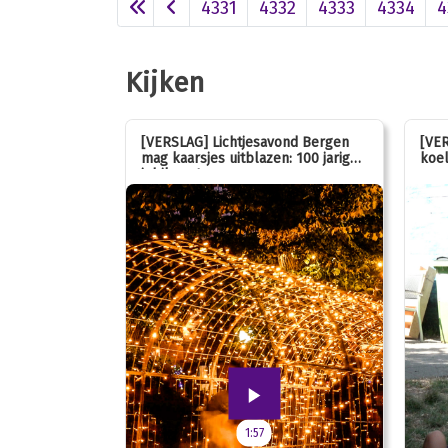
4331
4332
4333
4334
4
Kijken
 stemmen op
[VERSLAG] Lichtjesavond Bergen
[VER
mag kaarsjes uitblazen: 100 jarig
koel
jubileum!
1:57