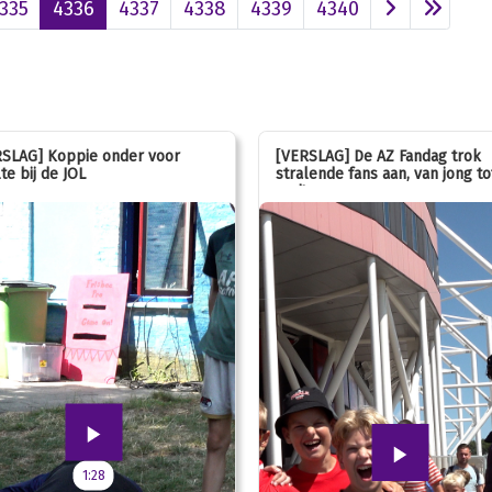
335
4336
4337
4338
4339
4340
SLAG] Koppie onder voor
[VERSLAG] De AZ Fandag trok
te bij de JOL
stralende fans aan, van jong to
oud!
1:28