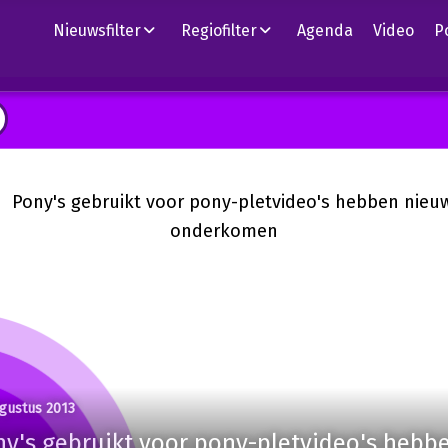
Nieuwsfilter
Regiofilter
Agenda
Video
P
ugustus 2013
ny's gebruikt voor pony-pletvideo's hebb