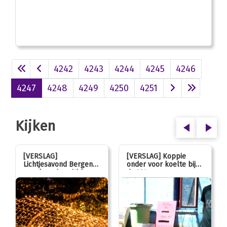
4242
4243
4244
4245
4246
4247
4248
4249
4250
4251
Kijken
[VERSLAG]
[VERSLAG] Koppie
Lichtjesavond Bergen
onder voor koelte bij
mag kaarsjes uitblazen:
de JOL
100 jarig jubileum!