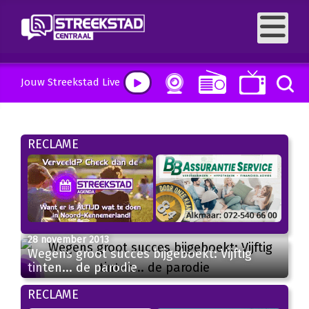
Jouw Streekstad Live
RECLAME
28 november 2013
Wegens groot succes bijgeboekt: Vijftig
tinten... de parodie
RECLAME