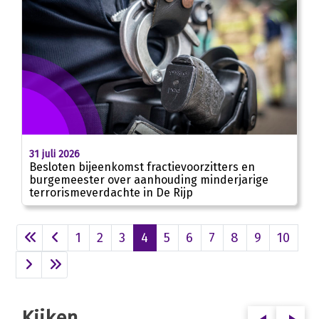
31 juli 2026
Besloten bijeenkomst fractievoorzitters en
burgemeester over aanhouding minderjarige
terrorismeverdachte in De Rijp
1
2
3
4
5
6
7
8
9
10
Kijken