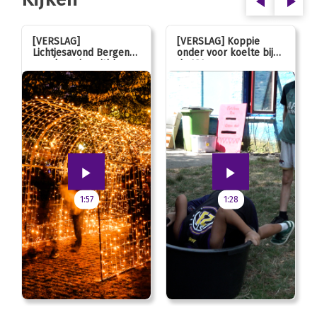
[VERSLAG]
[VERSLAG] Koppie
Lichtjesavond Bergen
onder voor koelte bij
mag kaarsjes uitblazen:
de JOL
100 jarig jubileum!
1:57
1:28