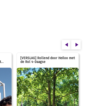
[VERSLAG] Rollend door Heiloo met
[VERSLAG] K
t
de Rol 4-Daagse
hún favorie
speeltuin