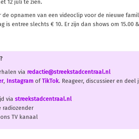
t 12 juli te zien.
or de opnamen van een videoclip voor de nieuwe fami
g is entree slechts € 10. Er zijn dan shows om 15.00 &
?
erhalen via
redactie@streekstadcentraal.nl
er
,
Instagram
of
TikTok
. Reageer, discussieer en deel
jd via
streekstadcentraal.nl
 radiozender
ons TV kanaal