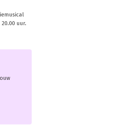
liemusical
 20.00 uur.
 jouw