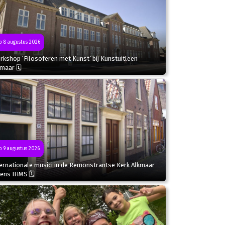
 8 augustus 2026
kshop ‘Filosoferen met Kunst’ bij Kunstuitleen
kmaar 🗓
 9 augustus 2026
ternationale musici in de Remonstrantse Kerk Alkmaar
dens IHMS 🗓