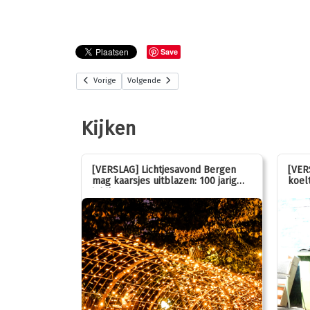
Save
Vorige
Volgende
Kijken
stemmen op
[VERSLAG] Lichtjesavond Bergen
[VER
mag kaarsjes uitblazen: 100 jarig
koelt
jubileum!