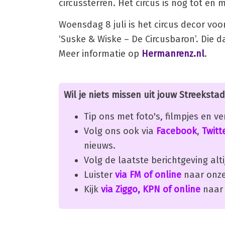
circussterren. Het circus is nog tot en me
Woensdag 8 juli is het circus decor vo
‘Suske & Wiske – De Circusbaron’. Die da
Meer informatie op
Hermanrenz.nl
.
Wil je niets missen uit jouw Streekstad
Tip ons met foto's, filmpjes en v
Volg ons ook via
Facebook
,
Twitt
nieuws.
Volg de laatste berichtgeving alti
Luister
via FM of online
naar onze
Kijk
via Ziggo, KPN of online
naar 