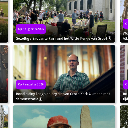
Op
Op 8 augustus 2026
in
Wor
Gezellige Brocante Fair rond het Witte Kerkje van Groet 🗓
Al
Op 9 augustus 2026
Op
Rondleiding langs de orgels van Grote Kerk Alkmaar, met
In
demonstratie 🗓
tij