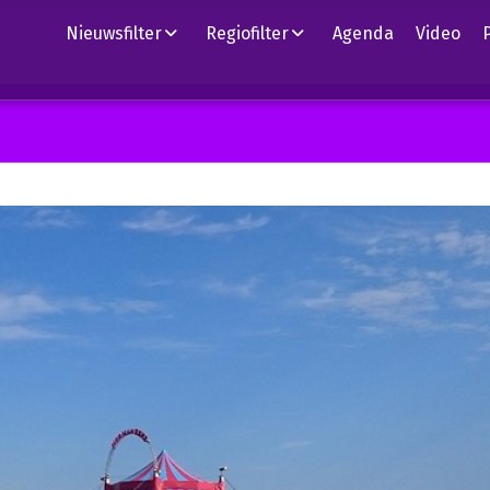
Nieuwsfilter
Regiofilter
Agenda
Video