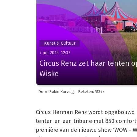
Kunst & Cultuur
7 juli 2015, 12:37
Circus Renz zet haar tenten
Wiske
Door: Robin Korving
Bekeken: 5134x
Circus Herman Renz wordt opgebouwd a
tenten en een tribune met 850 comfort
première van de nieuwe show 'WOW - Wo