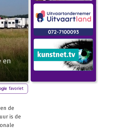
e en
favoriet
wen de
uur is de
ionale