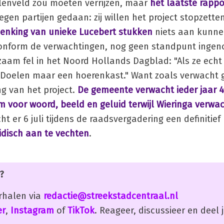
enveld zou moeten verrijzen, maar
het laatste rappo
negen partijen gedaan: zij willen het project stopzette
enking van unieke Lucebert stukken
niets aan kunn
 conform de verwachtingen, nog geen standpunt ingen
zaam fel in het Noord Hollands Dagblad: "Als ze echt 
 Doelen maar een hoerenkast." Want zoals verwacht 
g van het project.
De gemeente verwacht ieder jaar 
um voor woord, beeld en geluid terwijl Wieringa verwa
ht er 6 juli tijdens de raadsvergadering een definitief
idisch aan te vechten
.
?
erhalen via
redactie@streekstadcentraal.nl
er
,
Instagram
of
TikTok
. Reageer, discussieer en deel