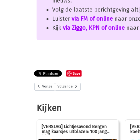
nieuws.
Volg de laatste berichtgeving alti
Luister
via FM of online
naar onze
Kijk
via Ziggo, KPN of online
naar 
Save
Vorige
Volgende
Kijken
stemmen op
[VERSLAG] Lichtjesavond Bergen
[VER
mag kaarsjes uitblazen: 100 jarig
koelt
jubileum!