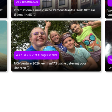
Op 9 augustus 2026
Op
et
Internationale musici in de Remonstrantse Kerk Alkmaar
Va
tijdens IHMS 🗓
voo
Van 8 juli 2026 tot 13 augustus 2026
Va
TAS-Venture 2026, een fanTAStische beleving voor
kinderen 🗓
Bev