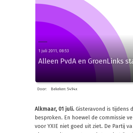
1 juli 2011, 08:53
Alleen PvdA en GroenLinks st
Door:
Bekeken: 5494x
Alkmaar, 01 juli.
Gisteravond is tijdens
besproken. En hoewel de commissie verg
voor YXIE niet goed uit ziet. De Partij