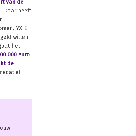
rt van de
n. Daar heeft
en
omen. YXIE
geld willen
gaat het
400.000 euro
cht de
 negatief
 jouw