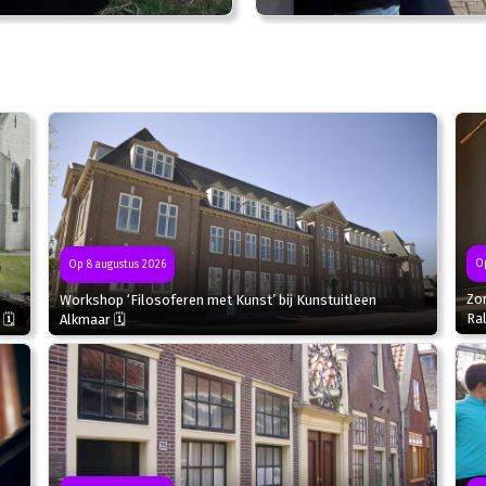
Op
Op 8 augustus 2026
Zo
Workshop ‘Filosoferen met Kunst’ bij Kunstuitleen
Ral
 🗓
Alkmaar 🗓