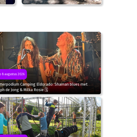
 8 augustus 2026
merpodium Camping Eldorado: Shaman blues met
ph de Jong & Milka Rosie 🗓