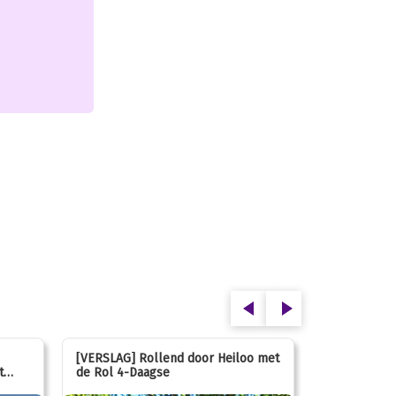
[VERSLAG] Rollend door Heiloo met
[VERSLAG] K
t
de Rol 4-Daagse
hún favorie
speeltuin