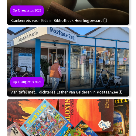
Op 13 augustus 2026
Klankenreis voor Kids in Bibliotheek Heerhugowaard 🗓
Op 13 augustus 2026
‘Aan tafel met…’ dichteres Esther van Gelderen in PostaanZee 🗓