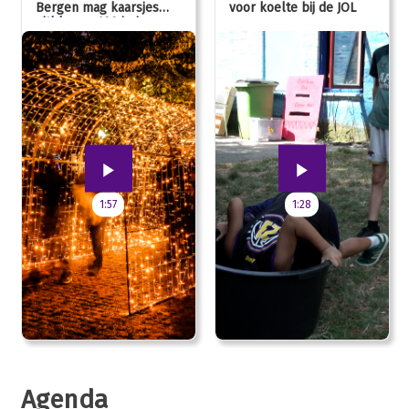
Bergen mag kaarsjes
voor koelte bij de JOL
uitblazen: 100 jarig
jubileum!
1:57
1:28
Agenda