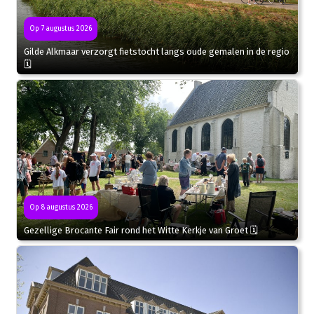
Op 7 augustus 2026
Gilde Alkmaar verzorgt fietstocht langs oude gemalen in de regio
🗓
Op 8 augustus 2026
Gezellige Brocante Fair rond het Witte Kerkje van Groet 🗓