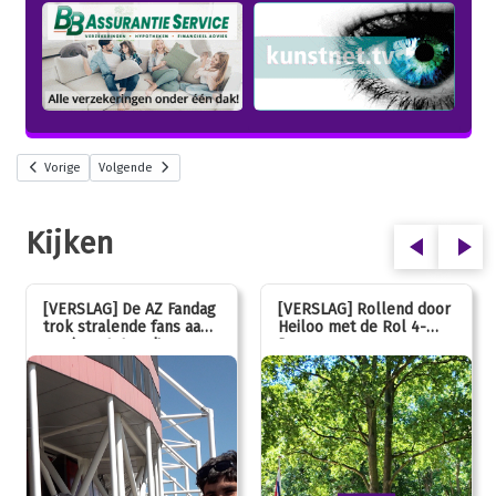
Vorige
Volgende
Kijken
[VERSLAG] De AZ Fandag
[VERSLAG] Rollend door
trok stralende fans aan,
Heiloo met de Rol 4-
van jong tot oud!
Daagse