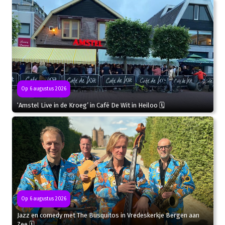
Op 6 augustus 2026
‘Amstel Live in de Kroeg’ in Café De Wit in Heiloo 🗓
Op 6 augustus 2026
Jazz en comedy met The Busquitos in Vredeskerkje Bergen aan
Zee 🗓