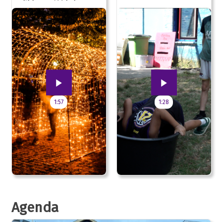
uitblazen: 100 jarig
jubileum!
1:57
1:28
Agenda