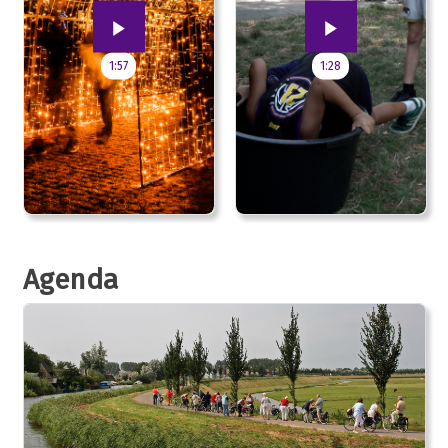
1:57
1:28
Agenda