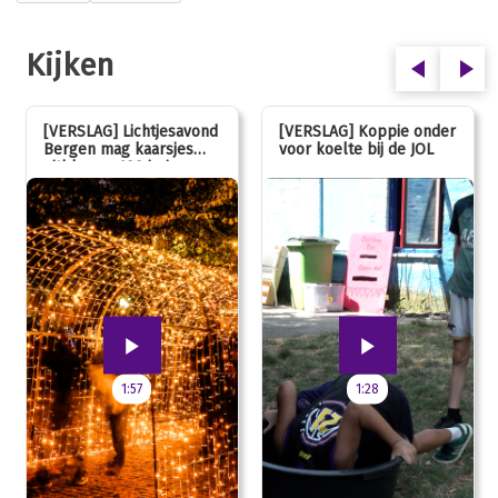
Kijken
[VERSLAG] Lichtjesavond
[VERSLAG] Koppie onder
Bergen mag kaarsjes
voor koelte bij de JOL
uitblazen: 100 jarig
jubileum!
1:57
1:28