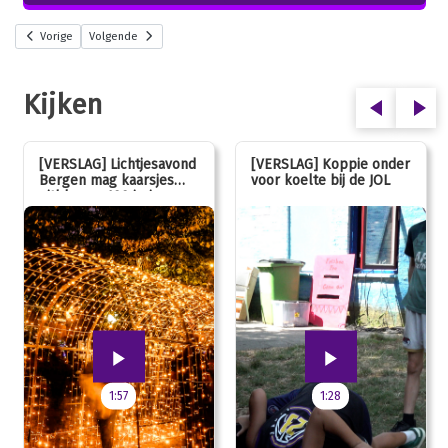
Vorige
Volgende
Kijken
[VERSLAG] Lichtjesavond
[VERSLAG] Koppie onder
Bergen mag kaarsjes
voor koelte bij de JOL
uitblazen: 100 jarig
jubileum!
1:57
1:28